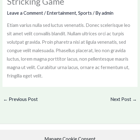
Stricking Game
Leave a Comment
/
Entertainment
,
Sports
/ By
admin
Etiam varius nulla sed luctus venenatis. Donec scelerisque leo
sit amet velit convallis blandit. Nullam ultrices orci ac turpis
volutpat gravida. Proin pharetra nisi at ligula venenatis, sed
congue velit malesuada. Phasellus placerat, leo non gravida
luctus, lorem magna porttitor lacus, non pellentesque mauris
magna ut velit. Curabitur urna lacus, ornare ac fermentum ut,
fringilla eget velit.
←
Previous Post
Next Post
→
Manage Cookie Consent