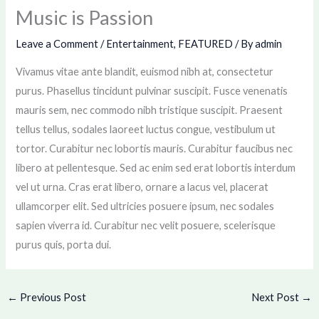
Music is Passion
Leave a Comment
/
Entertainment
,
FEATURED
/ By
admin
Vivamus vitae ante blandit, euismod nibh at, consectetur
purus. Phasellus tincidunt pulvinar suscipit. Fusce venenatis
mauris sem, nec commodo nibh tristique suscipit. Praesent
tellus tellus, sodales laoreet luctus congue, vestibulum ut
tortor. Curabitur nec lobortis mauris. Curabitur faucibus nec
libero at pellentesque. Sed ac enim sed erat lobortis interdum
vel ut urna. Cras erat libero, ornare a lacus vel, placerat
ullamcorper elit. Sed ultricies posuere ipsum, nec sodales
sapien viverra id. Curabitur nec velit posuere, scelerisque
purus quis, porta dui.
←
Previous Post
Next Post
→