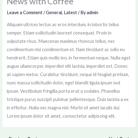
News with Coffee
Leave a Comment
/
General
,
Latest
/ By
admin
Aliquam ultrices lectus ac eros interdum, in lobortis tellus
semper. Etiam sollicitudin laoreet consequat. Proin in
vulputate risus. Maecenas maximus rhoncus tellus, nec
condimentum nisi condimentum et. Nam tincidunt ac odio eu
hendrerit. Etiam quis mollis leo, in fermentum neque. Nulla eget
augue ullamcorper, imperdiet elit lacinia, imperdiet est. Donec
at sapien metus. Curabitur tincidunt, neque id feugiat pretium,
nunc massa sollicitudin dolor, eget blandit ligula ipsum sed
ipsum. Vestibulum fringilla porta erat a sodales. Phasellus
tristique purus suscipit pulvinar pellentesque. Duis lacinia a ex
in efficitur. Nulla nec magna nisl. Morbi sit amet iaculis dui.
Lorem ipsum dolor sit amet, consectetur adipiscing elit.